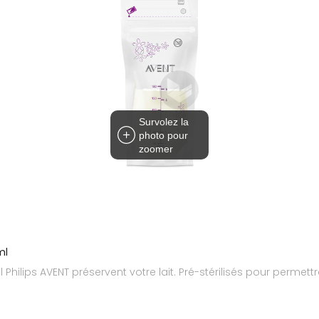
Survolez la
photo pour
zoomer
ml
Philips AVENT préservent votre lait. Pré-stérilisés pour permettr