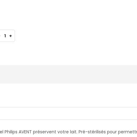
-
1
+
l Philips AVENT préservent votre lait. Pré-stérilisés pour permett