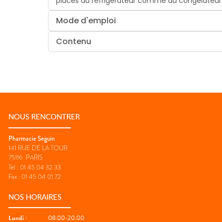
placés au réfrigérateur comme au congélateur
Mode d'emploi
Contenu
NOUS RENCONTRER
Pharmacie Seguin
141 RUE DE LA TOUR
75116
PARIS
Tel :
01 45 04 32 33
Fax :
01 45 04 01 72
NOS HORAIRES
Lundi
:
08:00-20:00