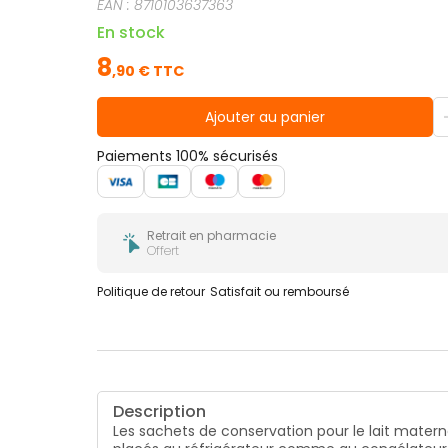
EAN :
8710103637363
En stock
8
,
90
€ TTC
Ajouter au panier
Paiements 100% sécurisés
Retrait en pharmacie
Offert
Politique de retour
Satisfait ou remboursé
Description
Les sachets de conservation pour le lait materne