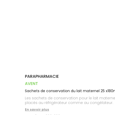
Dispositifs
Cheveux
VOTRE
PHARMACIES
médicaux
APPLICATION
Corps
DE GARDE
DE SANTÉ
Homme
Solaire
Visage
PARAPHARMACIE
AVENT
Sachets de conservation du lait maternel 25 x180
Les sachets de conservation pour le lait maternel 
placés au réfrigérateur comme au congélateur.
En savoir plus