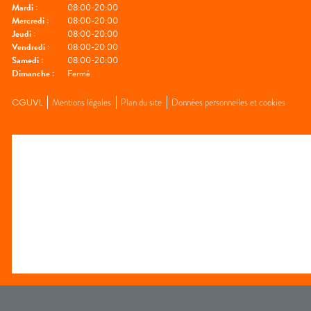
Mardi
:
08:00-20:00
Mercredi
:
08:00-20:00
Jeudi
:
08:00-20:00
Vendredi
:
08:00-20:00
Samedi
:
08:00-20:00
Dimanche
:
Fermé
CGUVL
Mentions légales
Plan du site
Données personnelles et cookies