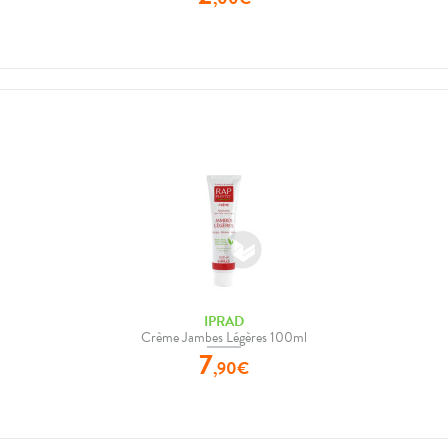
IPRAD
Crème Jambes Légères 100ml
7
,
90
€