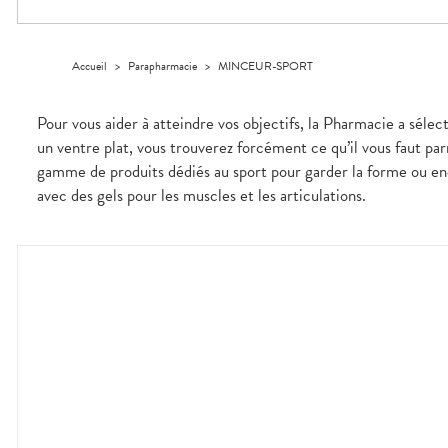
Dispositifs
Cheveux
VOTRE
PHARMACIES
médicaux
APPLICATION
Corps
DE GARDE
DE SANTÉ
Homme
Accueil
>
Parapharmacie
>
MINCEUR-SPORT
Solaire
Visage
Pour vous aider à atteindre vos objectifs, la Pharmacie a sélec
un ventre plat, vous trouverez forcément ce qu’il vous faut p
gamme de produits dédiés au sport pour garder la forme ou e
avec des gels pour les muscles et les articulations.