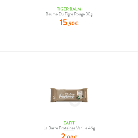
TIGER BALM
Baume Du Tigre Rouge 30g
15
,
90
€
EAFIT
La Barre Proteinee Vanille 46g
2
,
00
€