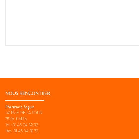
NOUS RENCONTRER
Pharmacie Seguin
141 RUE DE LA TOUR
75116
PARIS
Tel :
01 45 04 32 33
Fax :
01 45 04 01 72