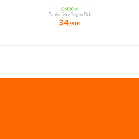
OMRON
Tensiomètre Poignet Rs2
34
,
90
€