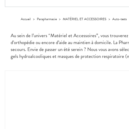
Dispositifs
Cheveux
VOTRE
PHARMACIES
médicaux
APPLICATION
Corps
DE GARDE
DE SANTÉ
Homme
Accueil
>
Parapharmacie
>
MATÉRIEL ET ACCESSOIRES
>
Auto-tests
Solaire
Visage
Au sein de l’univers “Matériel et Accessoires”, vous trouverez 
d’orthopédie ou encore d’aide au maintien à domicile. La Pharm
secours. Envie de passer un été serein ? Nous vous avons sélect
gels hydroalcooliques et masques de protection respiratoire (