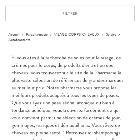
Dispositifs
Cheveux
VOTRE
PHARMACIES
médicaux
APPLICATION
Corps
DE GARDE
DE SANTÉ
FILTRER
Homme
Solaire
Visage
Accueil
>
Parapharmacie
>
VISAGE-CORPS-CHEVEUX
>
Solaire
>
Autobronzants
Si vous êtes à la recherche de soins pour le visage, de
crèmes pour le corps, de produits d’entretien des
cheveux, vous trouverez sur le site de la Pharmacie la
plus vaste sélection de références de grandes marques
au meilleur prix. Notre pharmacie vous propose les
meilleurs produits adaptés à tous les types de peaux.
Que vous ayez une peau sèche, atopique ou bien à
tendance acnéique, vous trouverez forcément ce qui
vous convient parmi une sélection de crèmes de jour,
gommages, masques et démaquillants. Vous rêvez de
cheveux en pleine santé ? Retrouvez ici shampooings,