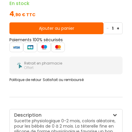
En stock
4
,
90
€ TTC
Ajouter au panier
-
1
+
Paiements 100% sécurisés
Retrait en pharmacie
Offert
Politique de retour
Satisfait ou remboursé
Description
Sucette physiologique 0-2 mois, coloris aléatoire,
pour les bébés de 0 à 2 mois. La téterelle fine en
silicone de forme physiologique favorise un bon