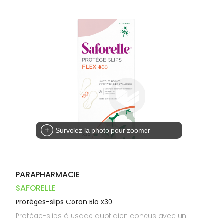
Dispositifs
Cheveux
VOTRE
PHARMACIES
médicaux
APPLICATION
Corps
DE GARDE
DE SANTÉ
Homme
Solaire
Visage
Survolez la photo pour zoomer
PARAPHARMACIE
SAFORELLE
Protèges-slips Coton Bio x30
Protège-slips à usage quotidien conçus avec un