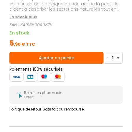
voile en coton biologique au contact de la peau. Ils
aident à absorber les sécrétions naturelles tout en
apportant une sensation de confort et de fraîcheur.
En savoir plus
Formulés pour respecter les peaux sensibles et
EAN :
3401560049879
l’équilibre intime, ils sont généralement sans parfum
et testés sous contrôle gynécologique. Usage
En stock
externe uniquement, à changer régulièrement au
cours de la journée selon les besoins.
5
,
90
€ TTC
Ajouter au panier
-
1
+
Paiements 100% sécurisés
Retrait en pharmacie
Offert
Politique de retour
Satisfait ou remboursé