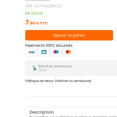
lui permettant de s&eacute;cher.Caract&eacute;
EAN :
0070942914123
norme ISO 2).Code couleur orange.Blister de 4 br
En stock
7
,
90
€ TTC
Ajouter au panier
Paiements 100% sécurisés
Retrait en pharmacie
Offert
Politique de retour
Satisfait ou remboursé
Description