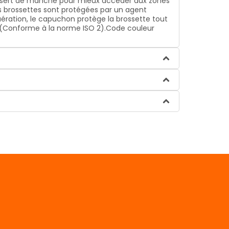
on sert de manche pour mieux accéder aux zones
les brossettes sont protégées par un agent
 aération, le capuchon protège la brossette tout
m (Conforme à la norme ISO 2).Code couleur