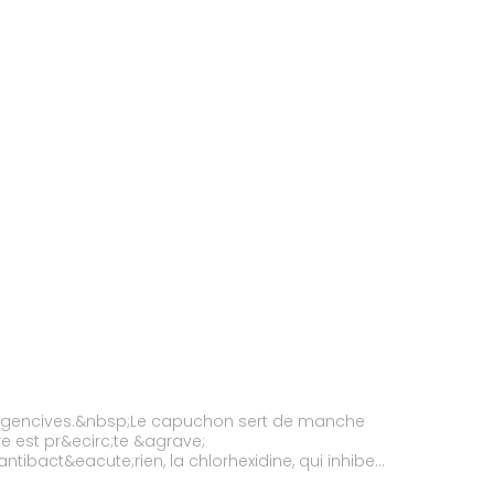
 de gencives.&nbsp;Le capuchon sert de manche
e est pr&ecirc;te &agrave;
tibact&eacute;rien, la chlorhexidine, qui inhibe
e capuchon prot&egrave;ge la brossette tout en