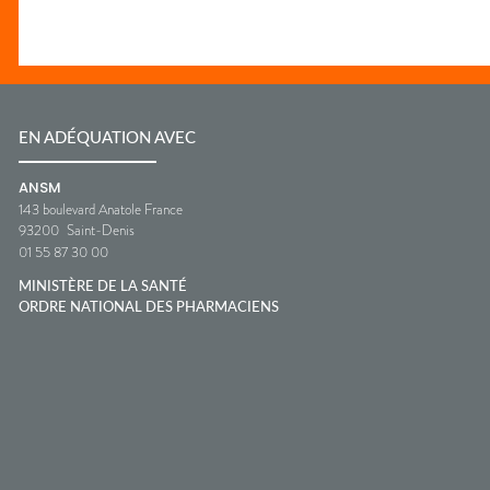
EN ADÉQUATION AVEC
ANSM
143 boulevard Anatole France
93200
Saint-Denis
01 55 87 30 00
MINISTÈRE DE LA SANTÉ
ORDRE NATIONAL DES PHARMACIENS