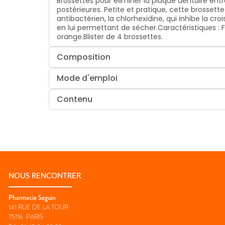
Brossettes pour éliminer la plaque dentaire en
postérieures. Petite et pratique, cette brossett
antibactérien, la chlorhexidine, qui inhibe la c
en lui permettant de sécher.Caractéristiques 
orange.Blister de 4 brossettes.
Composition
Mode d'emploi
Contenu
NOUS RENCONTRER
Pharmacie Seguin
141 RUE DE LA TOUR
75116
PARIS