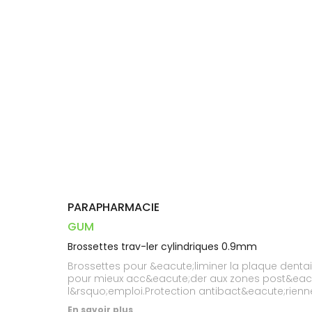
Dispositifs
Cheveux
VOTRE
PHARMACIES
médicaux
APPLICATION
Corps
DE GARDE
DE SANTÉ
Homme
Solaire
Visage
PARAPHARMACIE
GUM
Brossettes trav-ler cylindriques 0.9mm
Brossettes pour &eacute;liminer la plaque dent
pour mieux acc&eacute;der aux zones post&eacute
l&rsquo;emploi.Protection antibact&eacute;rienne
la croissance bact&eacute;rienne sur les brosse
En savoir plus