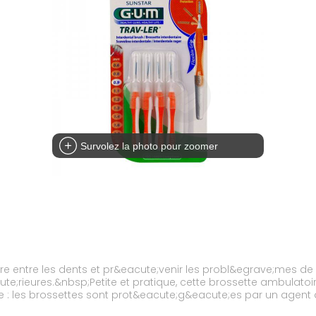
Survolez la photo pour zoomer
aire entre les dents et pr&eacute;venir les probl&egrave;mes
;rieures.&nbsp;Petite et pratique, cette brossette ambulatoir
 : les brossettes sont prot&eacute;g&eacute;es par un agent an
ttes jusqu&rsquo;&agrave; 2 semaines.Avec a&eacute;ration, l