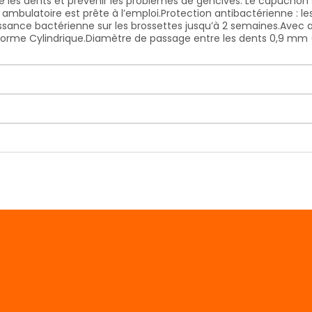
tre les dents et prévenir les problèmes de gencives. Le capuch
e ambulatoire est prête à l’emploi.Protection antibactérienne : 
roissance bactérienne sur les brossettes jusqu’à 2 semaines.Avec
: Forme Cylindrique.Diamètre de passage entre les dents 0,9 m