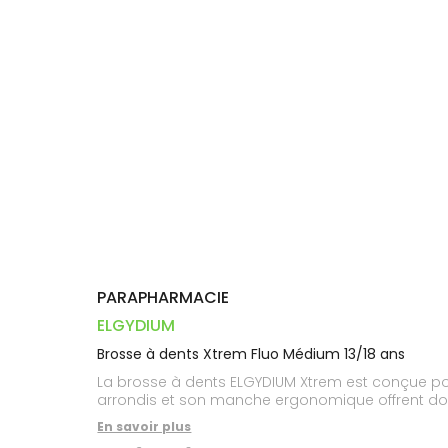
Dispositifs
Cheveux
VOTRE
PHARMACIES
médicaux
APPLICATION
Corps
DE GARDE
DE SANTÉ
Homme
Solaire
Visage
PARAPHARMACIE
ELGYDIUM
Brosse à dents Xtrem Fluo Médium 13/18 ans
La brosse à dents ELGYDIUM Xtrem est conçue pou
arrondis et son manche ergonomique offrent douce
En savoir plus