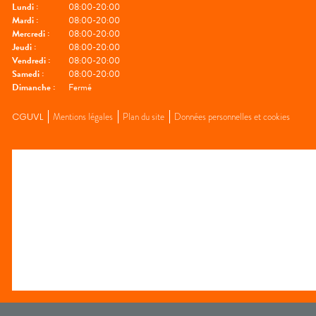
Lundi
:
08:00-20:00
Mardi
:
08:00-20:00
Mercredi
:
08:00-20:00
Jeudi
:
08:00-20:00
Vendredi
:
08:00-20:00
Samedi
:
08:00-20:00
Dimanche
:
Fermé
CGUVL
Mentions légales
Plan du site
Données personnelles et cookies