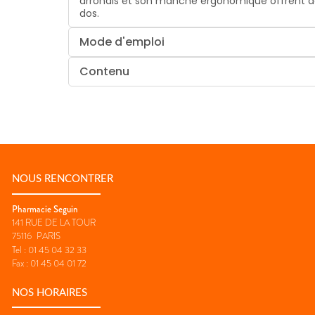
arrondis et son manche ergonomique offrent dou
dos.
Mode d'emploi
Contenu
NOUS RENCONTRER
Pharmacie Seguin
141 RUE DE LA TOUR
75116
PARIS
Tel :
01 45 04 32 33
Fax :
01 45 04 01 72
NOS HORAIRES