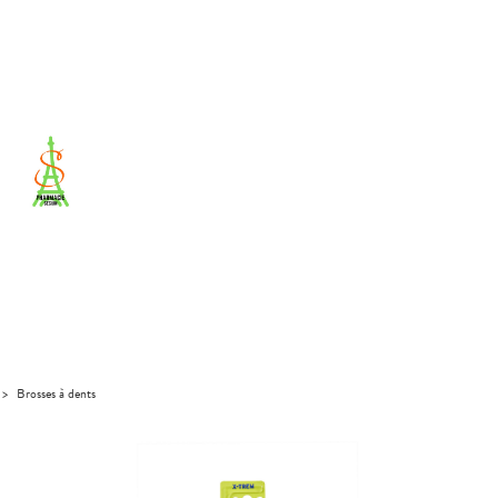
>
Brosses à dents