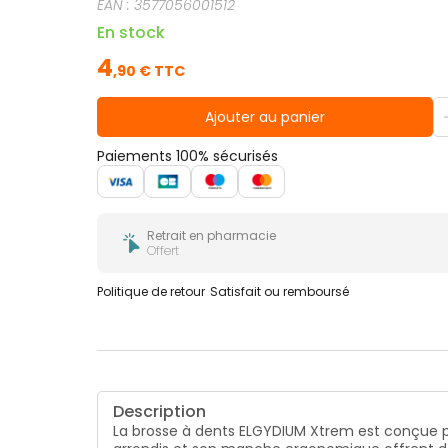
EAN :
3577056001512
En stock
4
,
90
€ TTC
Ajouter au panier
Paiements 100% sécurisés
Retrait en pharmacie
Offert
Politique de retour
Satisfait ou remboursé
Description
La brosse à dents ELGYDIUM Xtrem est conçue po