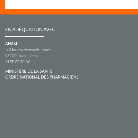
EN ADÉQUATION AVEC
ANSM
143 boulevard Anatole France
93200
Saint-Denis
01 55 87 30 00
MINISTÈRE DE LA SANTÉ
ORDRE NATIONAL DES PHARMACIENS