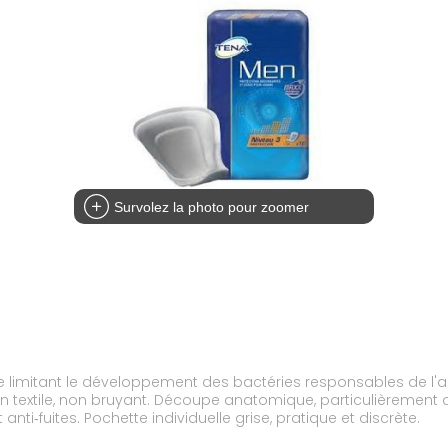
Survolez la photo pour zoomer
vêtement en toute discrétion. Coussin absorbant anti‐fuites. Pochette individuelle grise, pratique et discrète.