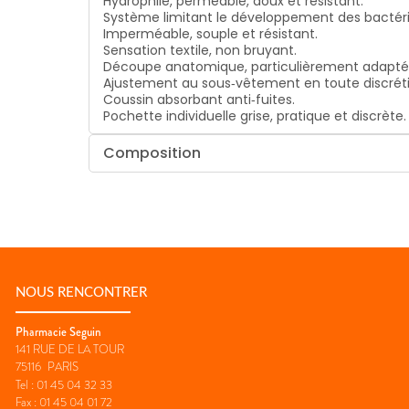
Hydrophile, perméable, doux et résistant.
Système limitant le développement des bactérie
Imperméable, souple et résistant.
Sensation textile, non bruyant.
Découpe anatomique, particulièrement adapt
Ajustement au sous‐vêtement en toute discrét
Coussin absorbant anti‐fuites.
Pochette individuelle grise, pratique et discrète.
Composition
NOUS RENCONTRER
Pharmacie Seguin
141 RUE DE LA TOUR
75116
PARIS
Tel :
01 45 04 32 33
Fax :
01 45 04 01 72