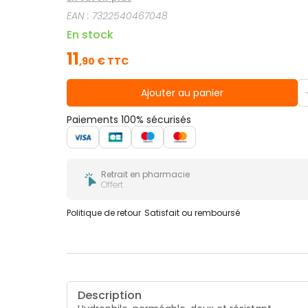
EAN :
7322540467048
En stock
11
,
90
€ TTC
Ajouter au panier
Paiements 100% sécurisés
Retrait en pharmacie
Offert
Politique de retour
Satisfait ou remboursé
Description