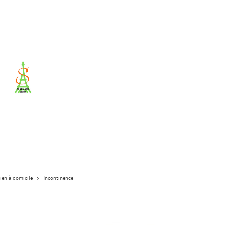
ien à domicile
>
Incontinence