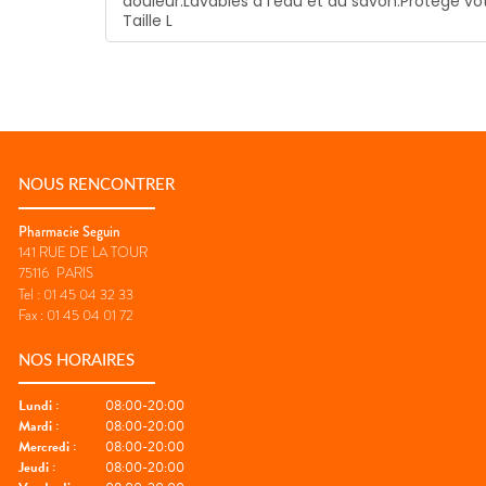
douleur.
Lavables à l'eau et au savon.
Protège vo
Taille L
NOUS RENCONTRER
Pharmacie Seguin
141 RUE DE LA TOUR
75116
PARIS
Tel :
01 45 04 32 33
Fax :
01 45 04 01 72
NOS HORAIRES
Lundi
:
08:00-20:00
Mardi
:
08:00-20:00
Mercredi
:
08:00-20:00
Jeudi
:
08:00-20:00