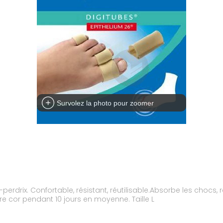
Survolez la photo pour zoomer
erdrix. Confortable, résistant, réutilisable.Absorbe les chocs, ré
re cor pendant 10 jours en moyenne. Taille L