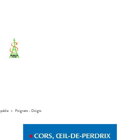
pédie
>
Poignets - Doigts