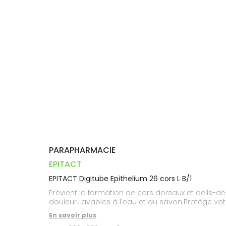
Dispositifs
Cheveux
VOTRE
PHARMACIES
médicaux
APPLICATION
Corps
DE GARDE
DE SANTÉ
Homme
Solaire
Visage
PARAPHARMACIE
EPITACT
EPITACT Digitube Epithelium 26 cors L B/1
Prévient la formation de cors dorsaux et oeils-de-p
douleur.Lavables à l'eau et au savon.Protège vot
En savoir plus