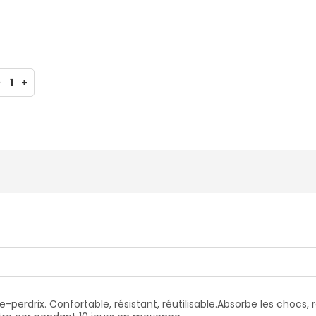
-
1
+
de-perdrix.
Confortable, résistant, réutilisable.
Absorbe les chocs, ré