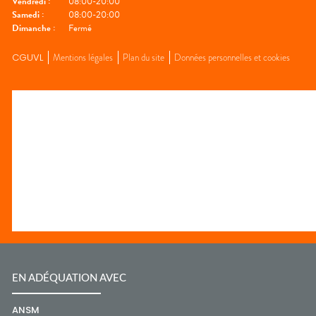
Vendredi
:
08:00-20:00
Samedi
:
08:00-20:00
Dimanche
:
Fermé
CGUVL
Mentions légales
Plan du site
Données personnelles et cookies
EN ADÉQUATION AVEC
ANSM