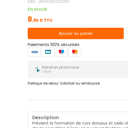
EAN :
3660396002261
En stock
8
,
90
€ TTC
Ajouter au panier
Paiements 100% sécurisés
Retrait en pharmacie
Offert
Politique de retour
Satisfait ou remboursé
Description
Prévient la formation de cors dorsaux et oeils-