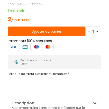
EAN :
5425010092251
En stock
2
,
90
€ TTC
Ajouter au panier
-
1
+
Paiements 100% sécurisés
Retrait en pharmacie
Offert
Politique de retour
Satisfait ou remboursé
Description
Micro-capsules sans sucre à déposer sur la