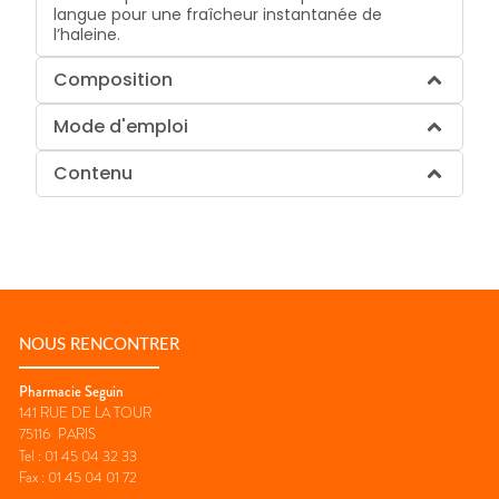
langue pour une fraîcheur instantanée de
l’haleine.
Composition
Mode d'emploi
Contenu
NOUS RENCONTRER
Pharmacie Seguin
141 RUE DE LA TOUR
75116
PARIS
Tel :
01 45 04 32 33
Fax :
01 45 04 01 72