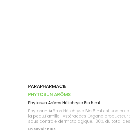
Dispositifs
Cheveux
VOTRE
PHARMACIES
médicaux
APPLICATION
Corps
DE GARDE
DE SANTÉ
Homme
Solaire
Visage
PARAPHARMACIE
PHYTOSUN ARÔMS
Phytosun Arôms Hélichryse Bio 5 ml
Phytosun Arôms Hélichryse Bio 5 ml est une huile e
la peau.Famille : Astéracées Organe producteur : 
sous contrôle dermatologique. 100% du total des in
En savoir plus