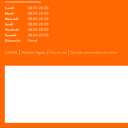
Lundi
:
08:00-20:00
Mardi
:
08:00-20:00
Mercredi
:
08:00-20:00
Jeudi
:
08:00-20:00
Vendredi
:
08:00-20:00
Samedi
:
08:00-20:00
Dimanche
:
Fermé
CGUVL
Mentions légales
Plan du site
Données personnelles et cookies