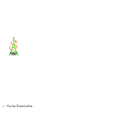
a
>
Huiles Essentielles