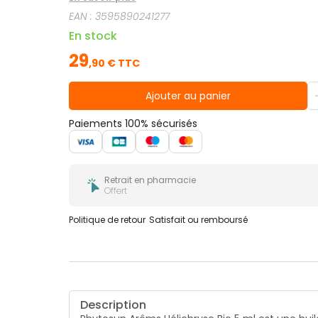
EAN :
3595890241277
En stock
29
,
90
€ TTC
Ajouter au panier
Paiements 100% sécurisés
Retrait en pharmacie
Offert
Politique de retour
Satisfait ou remboursé
Description