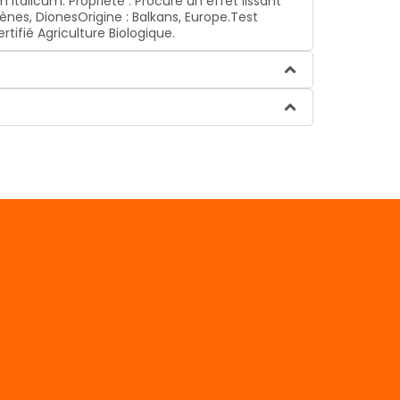
Italicum. Propriété : Procure un effet lissant
ènes, DionesOrigine : Balkans, Europe.Test
rtifié Agriculture Biologique.