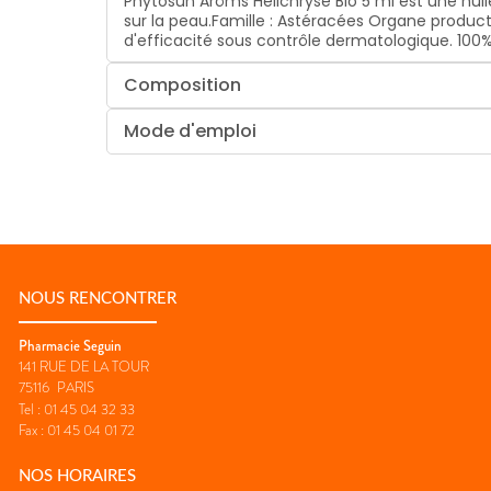
Phytosun Arôms Hélichryse Bio 5 ml est une huile
sur la peau.Famille : Astéracées Organe producte
d'efficacité sous contrôle dermatologique. 100% d
Composition
Mode d'emploi
NOUS RENCONTRER
Pharmacie Seguin
141 RUE DE LA TOUR
75116
PARIS
Tel :
01 45 04 32 33
Fax :
01 45 04 01 72
NOS HORAIRES