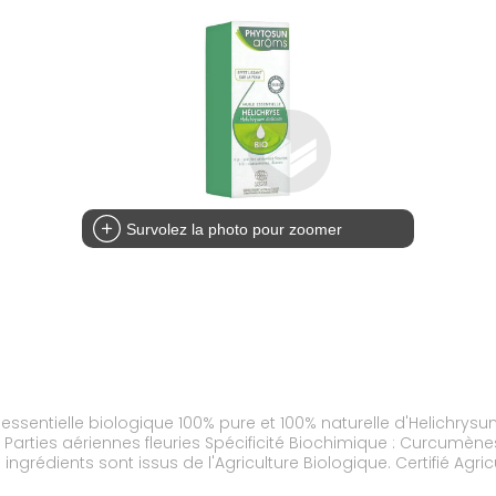
Survolez la photo pour zoomer
ssentielle biologique 100% pure et 100% naturelle d'Helichrysum I
Parties aériennes fleuries Spécificité Biochimique : Curcumènes,
grédients sont issus de l'Agriculture Biologique. Certifié Agric