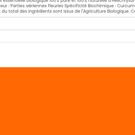
 essentielle biologique 100% pure et 100% naturelle d'Helichrysum 
ur : Parties aériennes fleuries Spécificité Biochimique : Curcum
u total des ingrédients sont issus de l'Agriculture Biologique. Ce