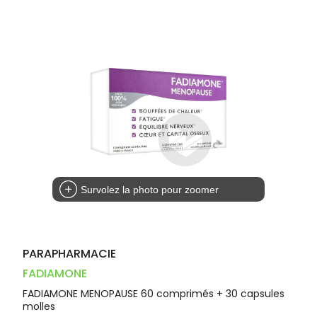
Dispositifs
Cheveux
VOTRE
PHARMACIES
médicaux
APPLICATION
Corps
DE GARDE
DE SANTÉ
Homme
Solaire
Visage
Survolez la photo pour zoomer
PARAPHARMACIE
FADIAMONE
FADIAMONE MENOPAUSE 60 comprimés + 30 capsules
molles