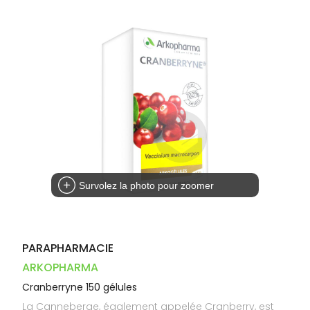
Dispositifs
Cheveux
VOTRE
PHARMACIES
médicaux
APPLICATION
Corps
DE GARDE
DE SANTÉ
Homme
Solaire
Visage
Survolez la photo pour zoomer
PARAPHARMACIE
ARKOPHARMA
Cranberryne 150 gélules
La Canneberge, également appelée Cranberry, est