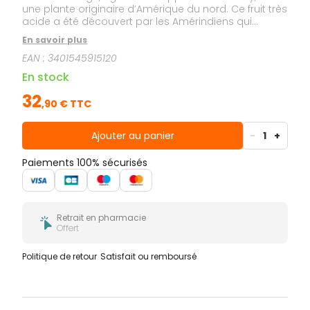
une plante originaire d’Amérique du nord. Ce fruit très
acide a été découvert par les Amérindiens qui
l’appelaient Atoka.
En savoir plus
EAN :
3401545915120
En stock
32
,
90
€ TTC
Ajouter au panier
-
1
+
Paiements 100% sécurisés
Retrait en pharmacie
Offert
Politique de retour
Satisfait ou remboursé