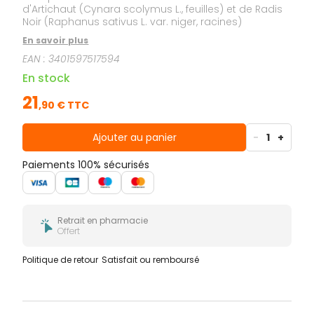
d'Artichaut (Cynara scolymus L., feuilles) et de Radis
Noir (Raphanus sativus L. var. niger, racines)
En savoir plus
EAN :
3401597517594
En stock
21
,
90
€ TTC
Ajouter au panier
-
1
+
Paiements 100% sécurisés
Retrait en pharmacie
Offert
Politique de retour
Satisfait ou remboursé