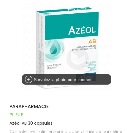
Dispositifs
Cheveux
VOTRE
PHARMACIES
médicaux
APPLICATION
Corps
DE GARDE
DE SANTÉ
Homme
Solaire
Visage
Survolez la photo pour zoomer
PARAPHARMACIE
PILEJE
Azéol AB 30 capsules
Complément alimentaire à base d'huile de cameline