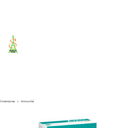
limentaires
>
Immunité