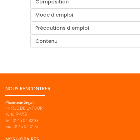
Composition
Mode d'emploi
Précautions d'emploi
Contenu
NOUS RENCONTRER
Pharmacie Seguin
141 RUE DE LA TOUR
75116
PARIS
Tel :
01 45 04 32 33
Fax :
01 45 04 01 72
NOS HORAIRES