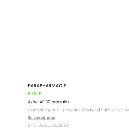
Dispositifs
Cheveux
VOTRE
PHARMACIES
médicaux
APPLICATION
Corps
DE GARDE
DE SANTÉ
Homme
Solaire
Visage
PARAPHARMACIE
PILEJE
Azéol AF 30 capsules
Complément alimentaire à base d'huile de cameline
En savoir plus
EAN :
3401577923698