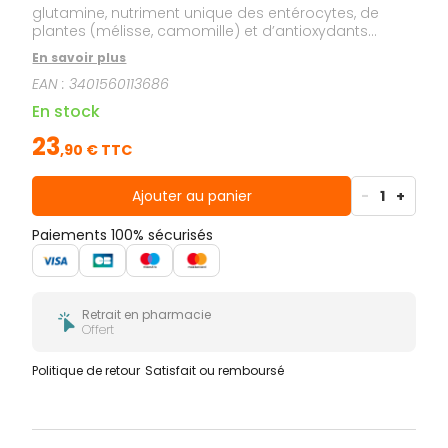
glutamine, nutriment unique des entérocytes, de
plantes (mélisse, camomille) et d’antioxydants
(curcumine, quercétine). La formule contient aussi de
En savoir plus
la vitamine B2. Formulé sans gluten, sans lactose,
EAN :
3401560113686
sans FODMAPs et sans sulfites.
En stock
23
,
90
€ TTC
Ajouter au panier
-
1
+
Paiements 100% sécurisés
Retrait en pharmacie
Offert
Politique de retour
Satisfait ou remboursé