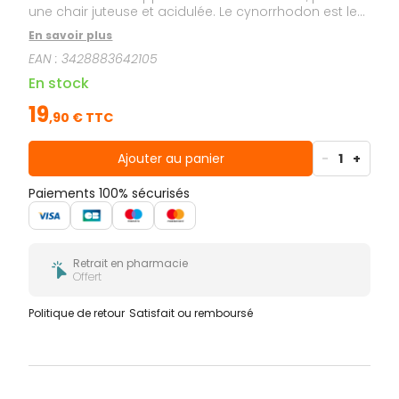
une chair juteuse et acidulée. Le cynorrhodon est le
fruit rouge pulpeux de l'églantier. La vitamine C
En savoir plus
contribue au fonctionnement normal du système
EAN :
3428883642105
immunitaire et contribue à réduire la fatigue.
En stock
19
,
90
€ TTC
Ajouter au panier
-
1
+
Paiements 100% sécurisés
Retrait en pharmacie
Offert
Politique de retour
Satisfait ou remboursé