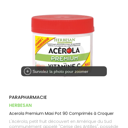
Dispositifs
Cheveux
VOTRE
PHARMACIES
médicaux
APPLICATION
Corps
DE GARDE
DE SANTÉ
Homme
Solaire
Visage
Survolez la photo pour zoomer
PARAPHARMACIE
HERBESAN
Acerola Premium Maxi Pot 90 Comprimés à Croquer
L'Acérola, petit fruit découvert en Amérique du Sud
communément appelé "Cerise des Antilles", possède