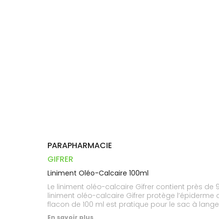
Dispositifs
Cheveux
VOTRE
PHARMACIES
médicaux
APPLICATION
Corps
DE GARDE
DE SANTÉ
Homme
Solaire
Visage
PARAPHARMACIE
GIFRER
Liniment Oléo-Calcaire 100ml
Le liniment oléo-calcaire Gifrer contient près de 
liniment oléo-calcaire Gifrer protège l’épiderme 
flacon de 100 ml est pratique pour le sac à lang
En savoir plus