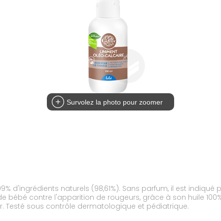
Survolez la photo pour zoomer
99% d'ingrédients naturels (98,61%). Sans parfum, il est indiqué
de bébé contre l'apparition de rougeurs, grâce à son huile 100% 
er. Testé sous contrôle dermatologique et pédiatrique.