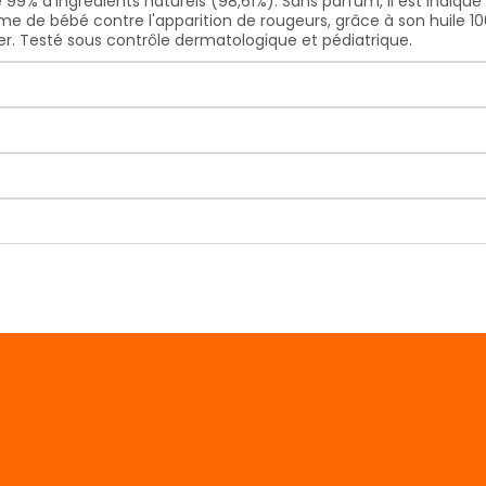
e 99% d'ingrédients naturels (98,61%). Sans parfum, il est indiqu
rme de bébé contre l'apparition de rougeurs, grâce à son huile 100
ger. Testé sous contrôle dermatologique et pédiatrique.