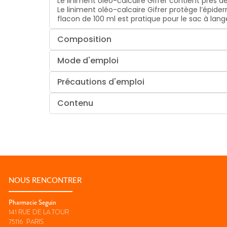
Le liniment oléo-calcaire Gifrer contient près d
Le liniment oléo-calcaire Gifrer protège l’épide
flacon de 100 ml est pratique pour le sac à lan
Composition
Mode d'emploi
Précautions d'emploi
Contenu
NOUS RENCONTRER
Pharmacie Seguin
141 RUE DE LA TOUR
75116
PARIS