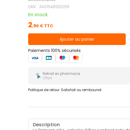
EAN :
3401548610299
En stock
2
,
90
€ TTC
Ajouter au panier
Paiements 100% sécurisés
Retrait en pharmacie
Offert
Politique de retour
Satisfait ou remboursé
Description