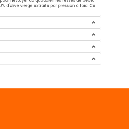
é pour nettoyer au quotidien les fesses de bébé.
% d'olive vierge extraite par pression à foid. Ce