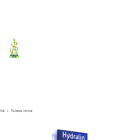
lité
>
Toilette intime