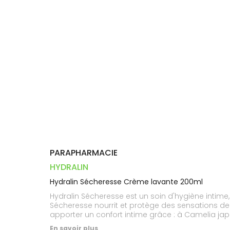
Dispositifs
Cheveux
VOTRE
PHARMACIES
médicaux
APPLICATION
Corps
DE GARDE
DE SANTÉ
Homme
Solaire
Visage
PARAPHARMACIE
HYDRALIN
Hydralin Sécheresse Crème lavante 200ml
Hydralin Sécheresse est un soin d'hygiène intime,
Sécheresse nourrit et protège des sensations d
apporter un confort intime grâce : à Camelia jap
présentant une activité hydratante efficace,au 
En savoir plus