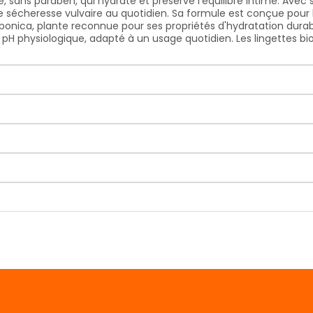
e, sans paraben, qui hydrate et préserve l'équilibre intime. Avec
de sécheresse vulvaire au quotidien. Sa formule est conçue pou
ponica, plante reconnue pour ses propriétés d'hydratation durabl
 pH physiologique, adapté à un usage quotidien. Les lingettes 