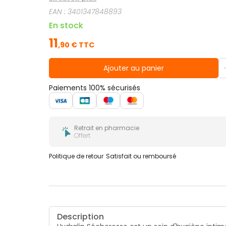
fraîcheur et un confort à tout moment.
EAN :
3401347848893
En stock
11
,
90
€ TTC
Ajouter au panier
Paiements 100% sécurisés
Retrait en pharmacie
Offert
Politique de retour
Satisfait ou remboursé
Description