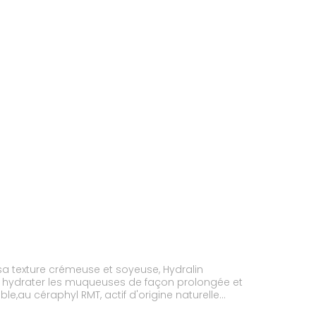
 sa texture crémeuse et soyeuse, Hydralin
ur hydrater les muqueuses de façon prolongée et
e,au céraphyl RMT, actif d'origine naturelle
biodégradables sont pratiques et permettent une