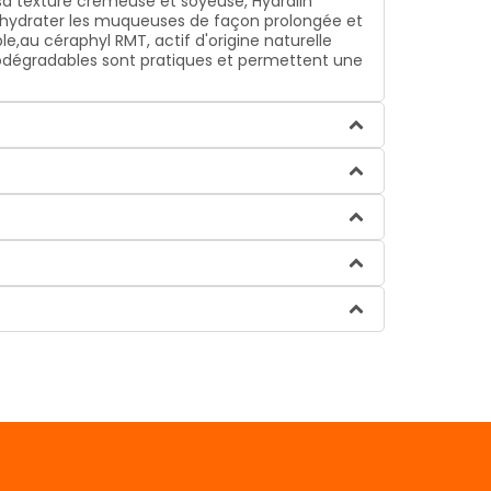
 sa texture crémeuse et soyeuse, Hydralin
r hydrater les muqueuses de façon prolongée et
e,au céraphyl RMT, actif d'origine naturelle
biodégradables sont pratiques et permettent une