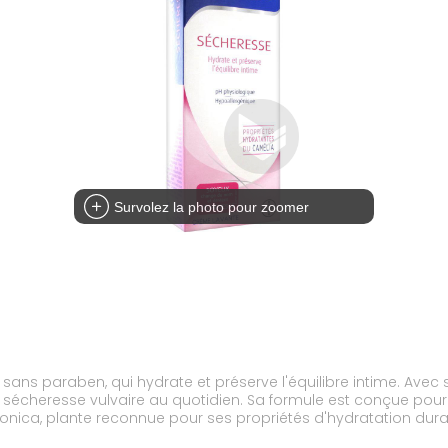
Survolez la photo pour zoomer
 sans paraben, qui hydrate et préserve l'équilibre intime. Avec
e sécheresse vulvaire au quotidien. Sa formule est conçue po
onica, plante reconnue pour ses propriétés d'hydratation durabl
pH physiologique, adapté à un usage quotidien. Les lingettes 