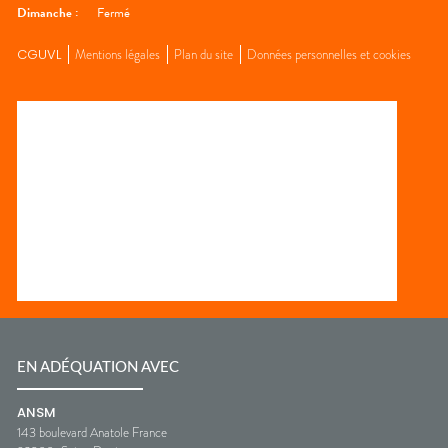
Dimanche
:
Fermé
CGUVL
Mentions légales
Plan du site
Données personnelles et cookies
EN ADÉQUATION AVEC
ANSM
143 boulevard Anatole France