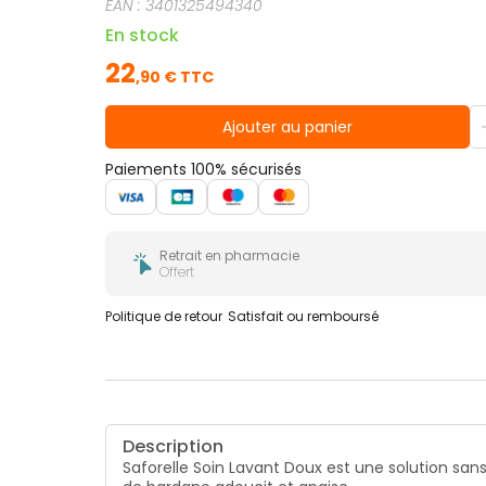
EAN :
3401325494340
En stock
22
,
90
€ TTC
Ajouter au panier
Paiements 100% sécurisés
Retrait en pharmacie
Offert
Politique de retour
Satisfait ou remboursé
Description
Saforelle Soin Lavant Doux est une solution sans