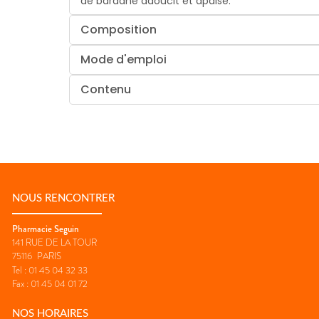
de bardane adoucit et apaise.
Composition
Mode d'emploi
Contenu
NOUS RENCONTRER
Pharmacie Seguin
141 RUE DE LA TOUR
75116
PARIS
Tel :
01 45 04 32 33
Fax :
01 45 04 01 72
NOS HORAIRES