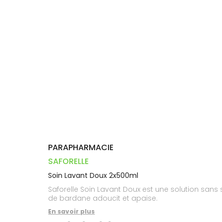
Dispositifs
Cheveux
VOTRE
PHARMACIES
médicaux
APPLICATION
Corps
DE GARDE
DE SANTÉ
Homme
Solaire
Visage
PARAPHARMACIE
SAFORELLE
Soin Lavant Doux 2x500ml
Saforelle Soin Lavant Doux est une solution sans s
de bardane adoucit et apaise.
En savoir plus