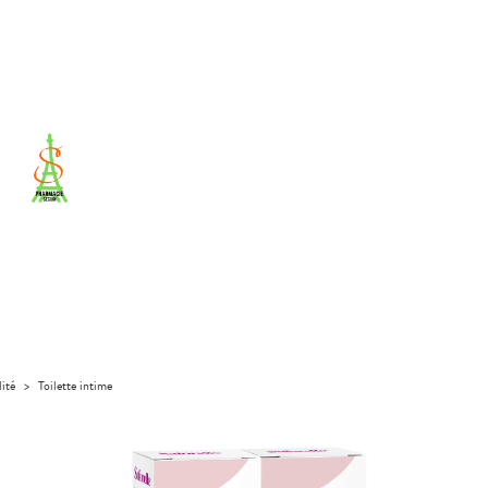
lité
>
Toilette intime