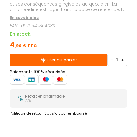
et ses conséquences gingivales au quotidien. La
chlorhexidine est l'agent anti-plaque de référence. Le
CPC neutralise les toxines pro-inflammatoires
En savoir plus
(lipopolysaccharides) libérées par les bactéries et
EAN :
0070942304030
potentialise la chlorhexidine. L'acétate de vitamine E
et le D-panthénol renforcent les gencives grâce à
En stock
leurs propriétés antioxydantes et vitalisantes, pour
les aider à rester fermes et saines. Sans alcool.
4
,
90
€ TTC
Ajouter au panier
-
1
+
Paiements 100% sécurisés
Retrait en pharmacie
Offert
Politique de retour
Satisfait ou remboursé