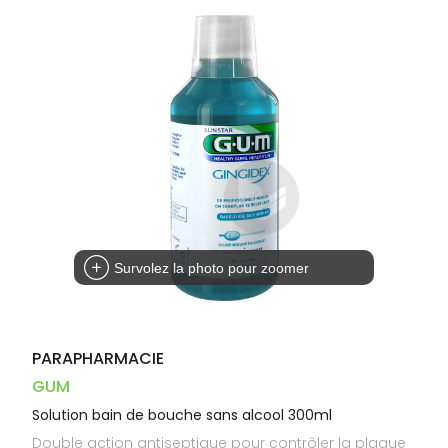
Dispositifs
Cheveux
VOTRE
PHARMACIES
médicaux
APPLICATION
Corps
DE GARDE
DE SANTÉ
Homme
Solaire
Visage
Survolez la photo pour zoomer
PARAPHARMACIE
GUM
Solution bain de bouche sans alcool 300ml
Double action antiseptique pour contrôler la plaque