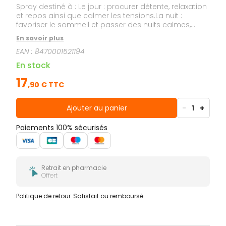
Spray destiné à : Le jour : procurer détente, relaxation
et repos ainsi que calmer les tensions.La nuit :
favoriser le sommeil et passer des nuits calmes,
sereines et réparatrices.
En savoir plus
EAN :
8470001521194
En stock
17
,
90
€ TTC
Ajouter au panier
-
1
+
Paiements 100% sécurisés
Retrait en pharmacie
Offert
Politique de retour
Satisfait ou remboursé