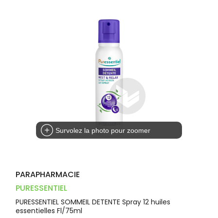
Dispositifs
Cheveux
VOTRE
PHARMACIES
médicaux
APPLICATION
Corps
DE GARDE
DE SANTÉ
Homme
Solaire
Visage
Survolez la photo pour zoomer
PARAPHARMACIE
PURESSENTIEL
PURESSENTIEL SOMMEIL DETENTE Spray 12 huiles
essentielles Fl/75ml