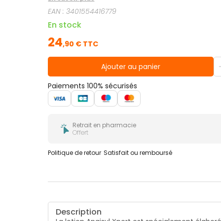
des enfants à partir de 2 ans. Un peigne pour facil
EAN :
3401554416779
En stock
24
,
90
€ TTC
Ajouter au panier
Paiements 100% sécurisés
Retrait en pharmacie
Offert
Politique de retour
Satisfait ou remboursé
Description