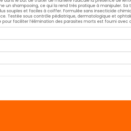
e dans le but de traiter de manière radicale la présence de lente
mme un shampooing, ce qui la rend très pratique à manipuler. Sa 
 plus souples et faciles à coiffer. Formulée sans insecticide ch
tance. Testée sous contrôle pédiatrique, dermatologique et ophta
our faciliter l’élimination des parasites morts est fourni avec c