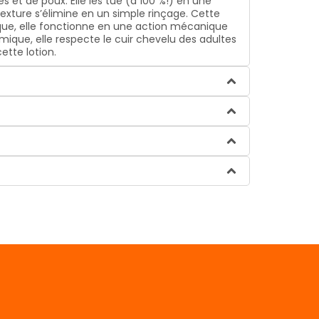
s et de poux. Elle les tue (à 100 %!) en une
texture s’élimine en un simple rinçage. Cette
imique, elle fonctionne en une action mécanique
lmique, elle respecte le cuir chevelu des adultes
ette lotion.