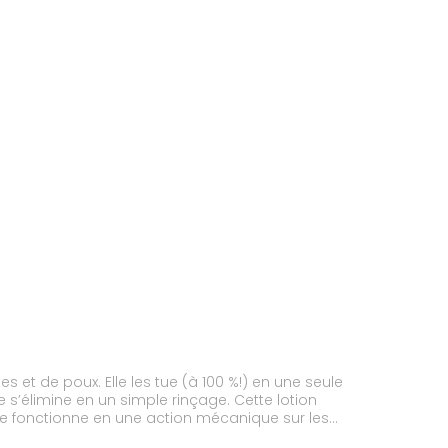
s et de poux. Elle les tue (à 100 %!) en une seule
 s’élimine en un simple rinçage. Cette lotion
elle fonctionne en une action mécanique sur les
, elle respecte le cuir chevelu des adultes comme