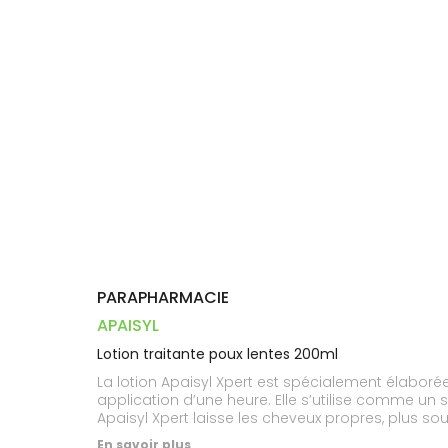
Dispositifs
Cheveux
VOTRE
PHARMACIES
médicaux
APPLICATION
Corps
DE GARDE
DE SANTÉ
Homme
Solaire
Visage
PARAPHARMACIE
APAISYL
Lotion traitante poux lentes 200ml
La lotion Apaisyl Xpert est spécialement élaborée 
application d’une heure. Elle s’utilise comme un 
Apaisyl Xpert laisse les cheveux propres, plus so
poux et évite ainsi tout risque de résistance. T
En savoir plus