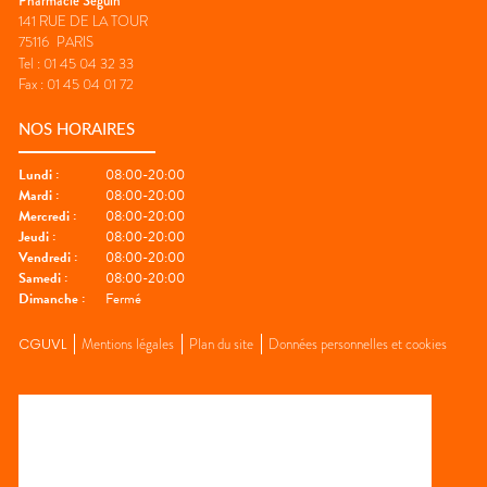
Pharmacie Seguin
141 RUE DE LA TOUR
75116
PARIS
Tel :
01 45 04 32 33
Fax :
01 45 04 01 72
NOS HORAIRES
Lundi
:
08:00-20:00
Mardi
:
08:00-20:00
Mercredi
:
08:00-20:00
Jeudi
:
08:00-20:00
Vendredi
:
08:00-20:00
Samedi
:
08:00-20:00
Dimanche
:
Fermé
CGUVL
Mentions légales
Plan du site
Données personnelles et cookies