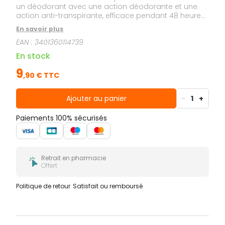
un déodorant avec une action déodorante et une
action anti-transpirante, efficace pendant 48 heures.
Ce déodorant prévient l'apparition de traces jaunes
En savoir plus
et blanches sur les textiles et respecte les peaux les
EAN :
3401360114739
plus sensibles.
En stock
9
,
90
€ TTC
Ajouter au panier
-
1
+
Paiements 100% sécurisés
Retrait en pharmacie
Offert
Politique de retour
Satisfait ou remboursé