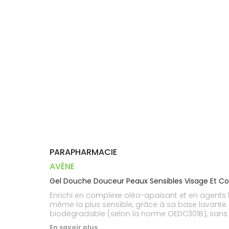
Dispositifs
Cheveux
VOTRE
PHARMACIES
médicaux
APPLICATION
Corps
DE GARDE
DE SANTÉ
Homme
Solaire
Visage
PARAPHARMACIE
AVÈNE
Gel Douche Douceur Peaux Sensibles Visage Et C
Enrichi en complexe oléo-apaisant et en agents h
même la plus sensible, grâce à sa base lavante 
biodégradable (selon la norme OEDC301B), sans s
des utilisatrices ont la peau douce, souple et h
En savoir plus