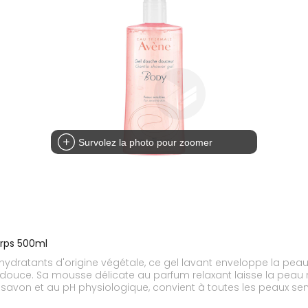
Survolez la photo pour zoomer
orps 500ml
ydratants d'origine végétale, ce gel lavant enveloppe la peau
douce. Sa mousse délicate au parfum relaxant laisse la peau n
avon et au pH physiologique, convient à toutes les peaux sensi
ydratée. Pourcentage de satisfaction dès la 1re application, 7