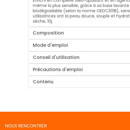
Enrichi en complexe oléo-apaisant et en agents 
même la plus sensible, grâce à sa base lavante
biodégradable (selon la norme OEDC301B), sans s
utilisatrices ont la peau douce, souple et hydr
sèche, 10j.
Composition
Mode d'emploi
Conseil d'utilisation
Précautions d'emploi
Contenu
NOUS RENCONTRER