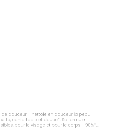
 de douceur. Il nettoie en douceur la peau
ette, confortable et douce*. Sa formule
bles, pour le visage et pour le corps. +90%*
7 femmes présentant une peau sensible, normale