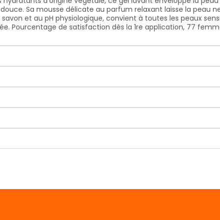
hydratants d'origine végétale, ce gel lavant enveloppe la peau 
 douce. Sa mousse délicate au parfum relaxant laisse la peau n
avon et au pH physiologique, convient à toutes les peaux sensib
atée. Pourcentage de satisfaction dès la 1re application, 77 fe