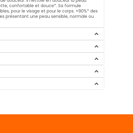
de douceur. Il nettoie en douceur la peau
ette, confortable et douce*. Sa formule
les, pour le visage et pour le corps. +90%* des
mmes présentant une peau sensible, normale ou