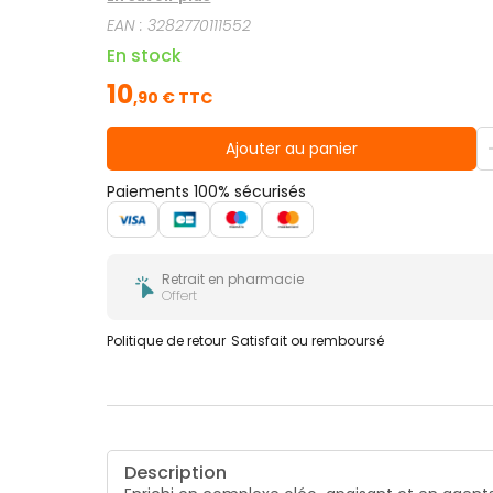
ou sèche, 10j.
EAN :
3282770111552
En stock
10
,
90
€ TTC
Ajouter au panier
Paiements 100% sécurisés
Retrait en pharmacie
Offert
Politique de retour
Satisfait ou remboursé
Description