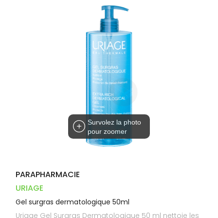
Dispositifs
Cheveux
VOTRE
PHARMACIES
médicaux
APPLICATION
Corps
DE GARDE
DE SANTÉ
Homme
Solaire
Visage
Survolez la photo
pour zoomer
PARAPHARMACIE
URIAGE
Gel surgras dermatologique 50ml
Uriage Gel Surgras Dermatologique 50 ml nettoie les