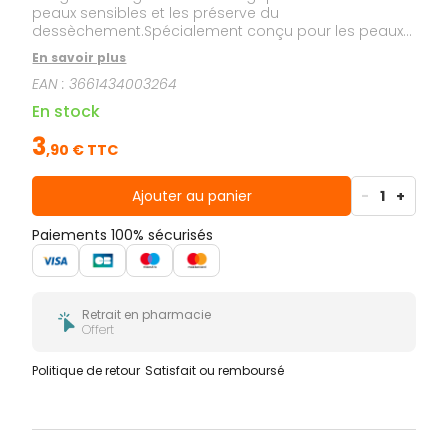
peaux sensibles et les préserve du
dessèchement.Spécialement conçu pour les peaux
les plus sensibles, il possède une formule haute
En savoir plus
tolérance, sans paraben, et au pH physiologique.
EAN :
3661434003264
Testé sous contrôle dermatologique et
ophtalmologique, il respecte le film hydrolipidique
En stock
cutané grâce à sa base lavante douce enrichie en
agents surgraissants.
3
,
90
€ TTC
Ajouter au panier
-
1
+
Paiements 100% sécurisés
Retrait en pharmacie
Offert
Politique de retour
Satisfait ou remboursé