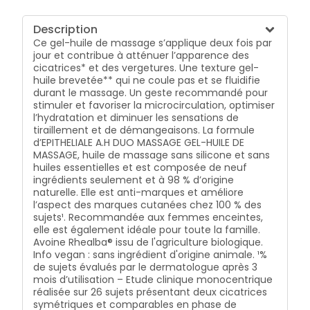
Description
Ce gel-huile de massage s’applique deux fois par
jour et contribue à atténuer l’apparence des
cicatrices* et des vergetures. Une texture gel-
huile brevetée** qui ne coule pas et se fluidifie
durant le massage. Un geste recommandé pour
stimuler et favoriser la microcirculation, optimiser
l’hydratation et diminuer les sensations de
tiraillement et de démangeaisons. La formule
d’EPITHELIALE A.H DUO MASSAGE GEL-HUILE DE
MASSAGE, huile de massage sans silicone et sans
huiles essentielles et est composée de neuf
ingrédients seulement et à 98 % d’origine
naturelle. Elle est anti-marques et améliore
l’aspect des marques cutanées chez 100 % des
sujets¹. Recommandée aux femmes enceintes,
elle est également idéale pour toute la famille.
Avoine Rhealba® issu de l'agriculture biologique.
Info vegan : sans ingrédient d'origine animale. ¹%
de sujets évalués par le dermatologue après 3
mois d’utilisation – Etude clinique monocentrique
réalisée sur 26 sujets présentant deux cicatrices
symétriques et comparables en phase de