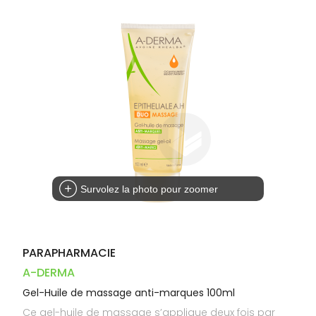
Dispositifs
Cheveux
VOTRE
PHARMACIES
médicaux
APPLICATION
Corps
DE GARDE
DE SANTÉ
Homme
Solaire
Visage
Survolez la photo pour zoomer
PARAPHARMACIE
A-DERMA
Gel-Huile de massage anti-marques 100ml
Ce gel-huile de massage s’applique deux fois par