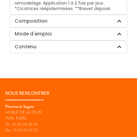
remodelage. Application 1 à 2 fois par jour.
*Cicatrices réépidermisées. **Brevet déposé.
Composition
Mode d'emploi
Contenu
NOUS RENCONTRER
Pharmacie Seguin
141 RUE DE LA TOUR
75116
PARIS
Tel :
01 45 04 32 33
Fax :
01 45 04 01 72