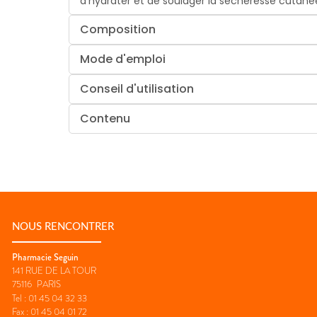
d'hydrater et de soulager la sécheresse cutané
Composition
Mode d'emploi
Conseil d'utilisation
Contenu
NOUS RENCONTRER
Pharmacie Seguin
141 RUE DE LA TOUR
75116
PARIS
Tel :
01 45 04 32 33
Fax :
01 45 04 01 72