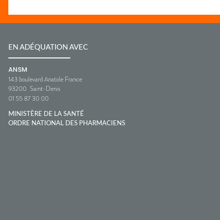
EN ADÉQUATION AVEC
ANSM
143 boulevard Anatole France
93200
Saint-Denis
01 55 87 30 00
MINISTÈRE DE LA SANTÉ
ORDRE NATIONAL DES PHARMACIENS