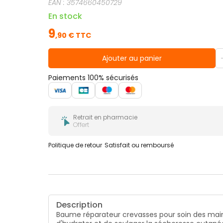
EAN :
3574660450729
En stock
9
,
90
€ TTC
Ajouter au panier
Paiements 100% sécurisés
Retrait en pharmacie
Offert
Politique de retour
Satisfait ou remboursé
Description
Baume réparateur crevasses pour soin des mains