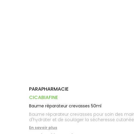
Dispositifs
Cheveux
VOTRE
PHARMACIES
médicaux
APPLICATION
Corps
DE GARDE
DE SANTÉ
Homme
Solaire
Visage
PARAPHARMACIE
CICABIAFINE
Baume réparateur crevasses 50ml
Baume réparateur crevasses pour soin des mains,
d'hydrater et de soulager la sécheresse cutanée
En savoir plus