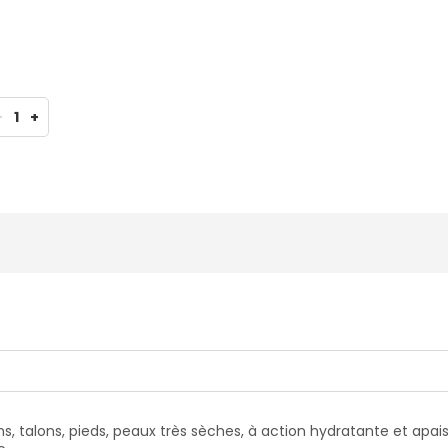
-
1
+
, talons, pieds, peaux très sèches, à action hydratante et apai