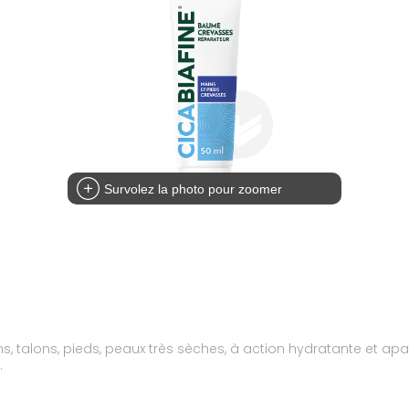
Survolez la photo pour zoomer
 talons, pieds, peaux très sèches, à action hydratante et apa
.