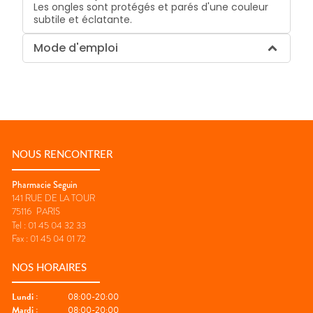
Les ongles sont protégés et parés d'une couleur
subtile et éclatante.
Mode d'emploi
NOUS RENCONTRER
Pharmacie Seguin
141 RUE DE LA TOUR
75116
PARIS
Tel :
01 45 04 32 33
Fax :
01 45 04 01 72
NOS HORAIRES
Lundi
:
08:00-20:00
Mardi
:
08:00-20:00