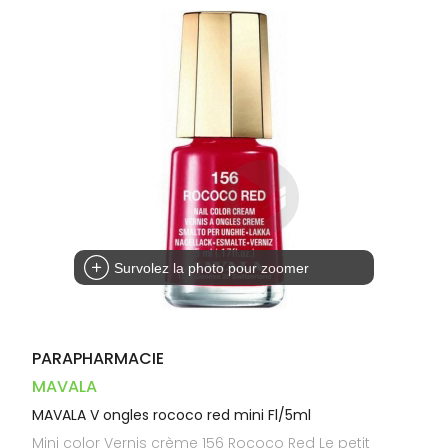
Dispositifs
Cheveux
VOTRE
PHARMACIES
médicaux
APPLICATION
Corps
DE GARDE
DE SANTÉ
Homme
Solaire
Visage
Survolez la photo pour zoomer
PARAPHARMACIE
MAVALA
MAVALA V ongles rococo red mini Fl/5ml
Mini color Vernis crème 156 Rococo Red Le petit