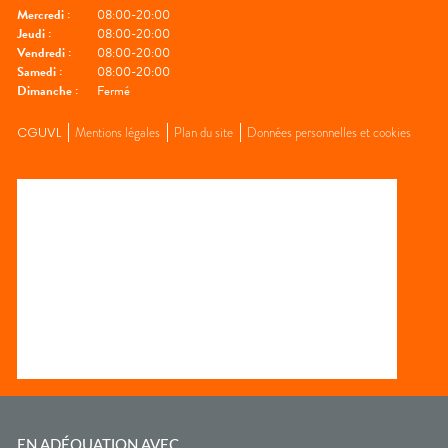
Mercredi
:
08:00-20:00
Jeudi
:
08:00-20:00
Vendredi
:
08:00-20:00
Samedi
:
08:00-20:00
Dimanche
:
Fermé
CGUVL
Mentions légales
Plan du site
Données personnelles et cookies
EN ADÉQUATION AVEC