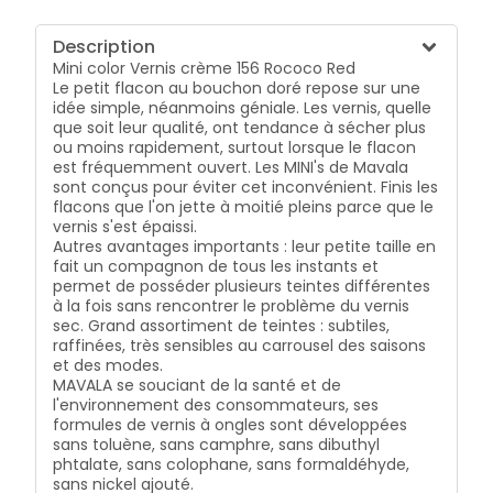
Description
Mini color Vernis crème 156 Rococo Red
Le petit flacon au bouchon doré repose sur une
idée simple, néanmoins géniale. Les vernis, quelle
que soit leur qualité, ont tendance à sécher plus
ou moins rapidement, surtout lorsque le flacon
est fréquemment ouvert. Les MINI's de Mavala
sont conçus pour éviter cet inconvénient. Finis les
flacons que l'on jette à moitié pleins parce que le
vernis s'est épaissi.
Autres avantages importants : leur petite taille en
fait un compagnon de tous les instants et
permet de posséder plusieurs teintes différentes
à la fois sans rencontrer le problème du vernis
sec. Grand assortiment de teintes : subtiles,
raffinées, très sensibles au carrousel des saisons
et des modes.
MAVALA se souciant de la santé et de
l'environnement des consommateurs, ses
formules de vernis à ongles sont développées
sans toluène, sans camphre, sans dibuthyl
phtalate, sans colophane, sans formaldéhyde,
sans nickel ajouté.