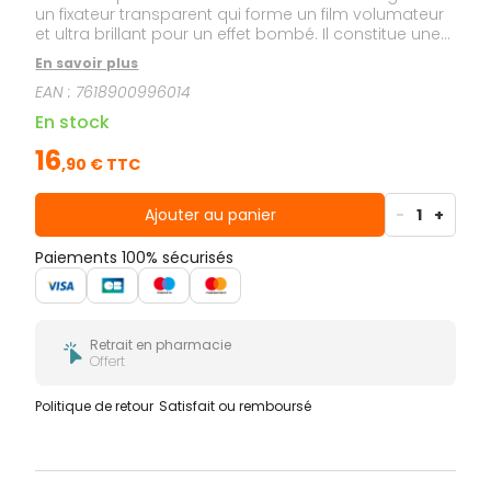
un fixateur transparent qui forme un film volumateur
et ultra brillant pour un effet bombé. Il constitue une
protection pour la manucure car il empêche le vernis
En savoir plus
à ongles de s'écailler prématurément.
EAN :
7618900996014
En stock
16
,
90
€ TTC
Ajouter au panier
-
1
+
Paiements 100% sécurisés
Retrait en pharmacie
Offert
Politique de retour
Satisfait ou remboursé