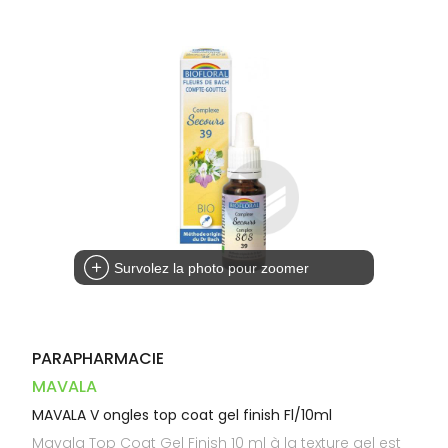
Dispositifs
Cheveux
VOTRE
PHARMACIES
médicaux
APPLICATION
Corps
DE GARDE
DE SANTÉ
Homme
Solaire
Visage
Survolez la photo pour zoomer
PARAPHARMACIE
MAVALA
MAVALA V ongles top coat gel finish Fl/10ml
Mavala Top Coat Gel Finish 10 ml à la texture gel est