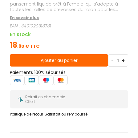
pansement liquide prêt à l'emploi qui s'adapte à
toutes les tailles de crevasses du talon pour les
apaiser, les refermer et les cicatriser. L’application
En savoir plus
localisée du produit sur la crevasse permet, au
EAN :
3401020318781
contact de l’air, la formation d'un film protecteur
transparent souple. Le film formé protège la
En stock
crevasse des agressions extérieures, évite la
réouverture de la crevasse, soulage la douleur et
18
,
90
€ TTC
favorise la cicatrisation. Ce produit innovant est
également résistant à l’eau.
Ajouter au panier
-
1
+
Paiements 100% sécurisés
Retrait en pharmacie
Offert
Politique de retour
Satisfait ou remboursé