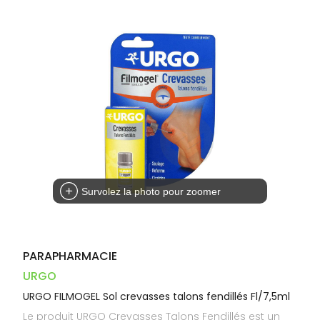
Dispositifs
Cheveux
VOTRE
PHARMACIES
médicaux
APPLICATION
Corps
DE GARDE
DE SANTÉ
Homme
Solaire
Visage
Survolez la photo pour zoomer
PARAPHARMACIE
URGO
URGO FILMOGEL Sol crevasses talons fendillés Fl/7,5ml
Le produit URGO Crevasses Talons Fendillés est un