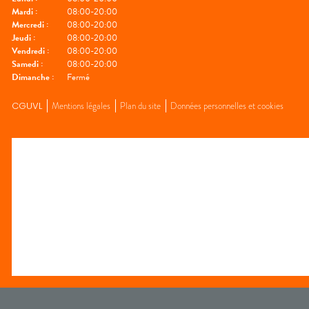
Mardi
:
08:00-20:00
Mercredi
:
08:00-20:00
Jeudi
:
08:00-20:00
Vendredi
:
08:00-20:00
Samedi
:
08:00-20:00
Dimanche
:
Fermé
CGUVL
Mentions légales
Plan du site
Données personnelles et cookies