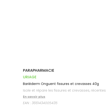
Dispositifs
Cheveux
VOTRE
PHARMACIES
médicaux
APPLICATION
Corps
DE GARDE
DE SANTÉ
Homme
Solaire
Visage
PARAPHARMACIE
URIAGE
Bariéderm Onguent fissures et crevasses 40g
Isole et répare les fissures et crevasses, récent
En savoir plus
EAN :
3661434005435