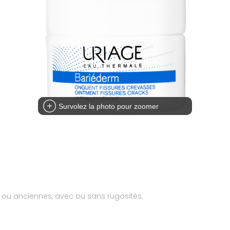
Survolez la photo pour zoomer
es ou anciennes, avec ou sans rugosités.