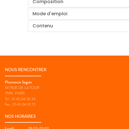
Composition
Mode d'emploi
Contenu
NOUS RENCONTRER
Pharmacie Seguin
141 RUE DE LA TOUR
75116
PARIS
Tel :
01 45 04 32 33
Fax :
01 45 04 01 72
NOS HORAIRES
Lundi
:
08:00-20:00