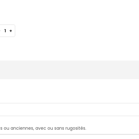
-
1
+
tes ou anciennes, avec ou sans rugosités.