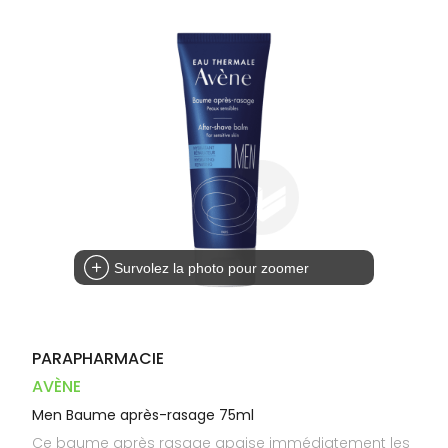
Dispositifs
Cheveux
VOTRE
PHARMACIES
médicaux
APPLICATION
Corps
DE GARDE
DE SANTÉ
Homme
Solaire
Visage
Survolez la photo pour zoomer
PARAPHARMACIE
AVÈNE
Men Baume après-rasage 75ml
Ce baume après rasage apaise immédiatement les