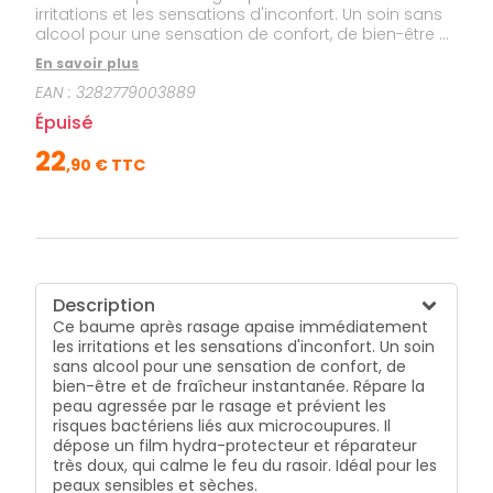
irritations et les sensations d'inconfort. Un soin sans
alcool pour une sensation de confort, de bien-être et
de fraîcheur instantanée. Répare la peau agressée
En savoir plus
par le rasage et prévient les risques bactériens liés
EAN :
3282779003889
aux microcoupures. Il dépose un film hydra-
protecteur et réparateur très doux, qui calme le feu
Épuisé
du rasoir. Idéal pour les peaux sensibles et sèches.
22
,
90
€ TTC
Description
Ce baume après rasage apaise immédiatement
les irritations et les sensations d'inconfort. Un soin
sans alcool pour une sensation de confort, de
bien-être et de fraîcheur instantanée. Répare la
peau agressée par le rasage et prévient les
risques bactériens liés aux microcoupures. Il
dépose un film hydra-protecteur et réparateur
très doux, qui calme le feu du rasoir. Idéal pour les
peaux sensibles et sèches.