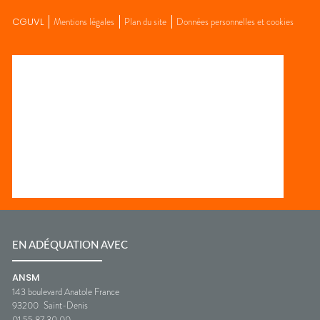
CGUVL
Mentions légales
Plan du site
Données personnelles et cookies
EN ADÉQUATION AVEC
ANSM
143 boulevard Anatole France
93200
Saint-Denis
01 55 87 30 00