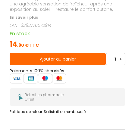
une agréable sensation de fraîcheur après une
exposition au soleil. Il restaure le confort cutané,
apaise et hydrate les peaux sensibles. Enrichie en
En savoir plus
puissant antioxydant, la Provitamine E (Pré-
EAN :
3282770072914
tocophéryl) assure une protection cellulaire efficace.
Facile à appliquer, il convient à toute la famille, aux
En stock
adultes et aux enfants à partir de 3 ans.
14
,
90
€ TTC
Ajouter au panier
-
1
+
Paiements 100% sécurisés
Retrait en pharmacie
Offert
Politique de retour
Satisfait ou remboursé