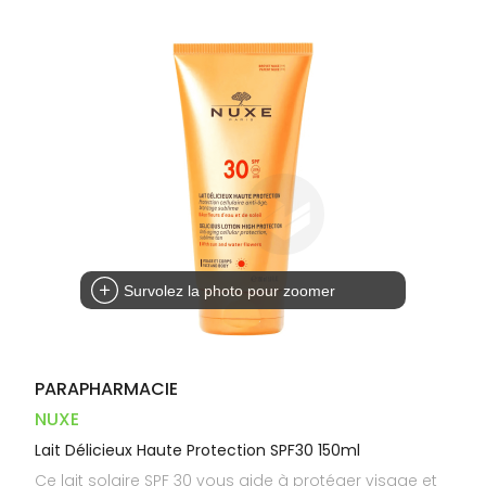
Dispositifs
Cheveux
VOTRE
PHARMACIES
médicaux
APPLICATION
Corps
DE GARDE
DE SANTÉ
Homme
Solaire
Visage
Survolez la photo pour zoomer
PARAPHARMACIE
NUXE
Lait Délicieux Haute Protection SPF30 150ml
Ce lait solaire SPF 30 vous aide à protéger visage et