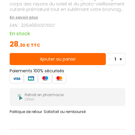
corps des rayons du soleil et du photo-vieillissement
cutané prématuré tout en sublimant votre bronzage.
Sa texture lactée et fluide glisse sur votre peau avec
En savoir plus
volupté. Son parfum d'évasion aux notes d'Orange
EAN :
3264680007002
douce, de Tiaré et de Vanille est une irrésistible
invitation à profiter de l'été. Soin formulé et fabriqué
En stock
en France.
28
,
30
€ TTC
Ajouter au panier
-
1
+
Paiements 100% sécurisés
Retrait en pharmacie
Offert
Politique de retour
Satisfait ou remboursé