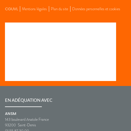
CGUVL
Mentions légales
Plan du site
Données personnelles et cookies
EN ADÉQUATION AVEC
ANSM
143 boulevard Anatole France
93200
Saint-Denis
01 55 87 30 00