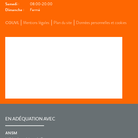
Samedi
:
08:00-20:00
Dimanche
:
Fermé
CGUVL
Mentions légales
Plan du site
Données personnelles et cookies
EN ADÉQUATION AVEC
ANSM