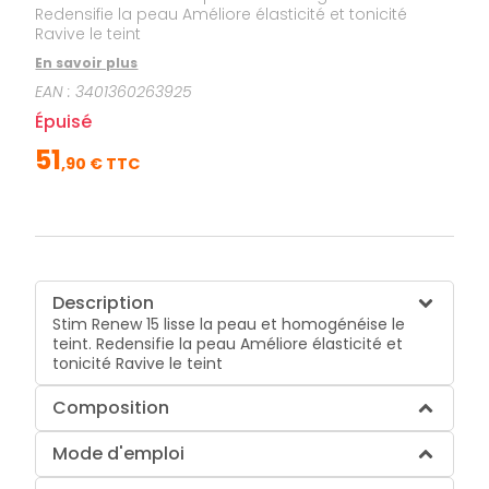
Redensifie la peau Améliore élasticité et tonicité
Ravive le teint
En savoir plus
EAN :
3401360263925
Épuisé
51
,
90
€ TTC
Description
Stim Renew 15 lisse la peau et homogénéise le
teint. Redensifie la peau Améliore élasticité et
tonicité Ravive le teint
Composition
Mode d'emploi