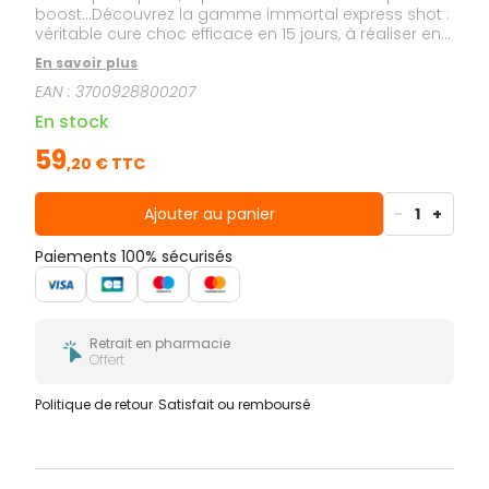
boost…Découvrez la gamme immortal express shot :
véritable cure choc efficace en 15 jours, à réaliser en
cas de peau fatiguée, terne ou après une
En savoir plus
intervention dermatologique (injection d’acide
EAN :
3700928800207
hyaluronique, peeling etc.) Deux sérums boosters
anti-âge aux actions complémentaires ciblées, à
En stock
utiliser seuls ou en duo pour une peau visiblement
plus jeune : 1-Je régénère ma peau avec [EGF]. 2-Je
59
,
20
€ TTC
l’énergise avec MG6P.
Ajouter au panier
-
1
+
Paiements 100% sécurisés
Retrait en pharmacie
Offert
Politique de retour
Satisfait ou remboursé