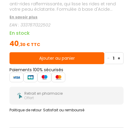
anti-rides raffermissante, qui lisse les rides et rend
votre peau éclatante. Formulée à base d'Acide
Hyaluronique Pur associé à 5% de Rhamnose
En savoir plus
d'origine naturelle et à de la Vitamine Cg, nuit après
EAN :
3337871322502
nuit, votre peau est repulpée et éclatante. La peau
est plus ferme et parait plus lisse. Formule
En stock
hypoallergénique, testée sur peau sensible sous
contrôle dermatologique.
40
,
30
€ TTC
Ajouter au panier
-
1
+
Paiements 100% sécurisés
Retrait en pharmacie
Offert
Politique de retour
Satisfait ou remboursé