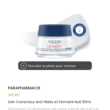
Dispositifs
Cheveux
VOTRE
PHARMACIES
médicaux
APPLICATION
Corps
DE GARDE
DE SANTÉ
Homme
Solaire
Visage
Survolez la photo pour zoomer
PARAPHARMACIE
VICHY
Soin Correcteur Anti-Rides et Fermeté Nuit 50ml
Découvrez la rénovation de votre crème de nuit H.A.