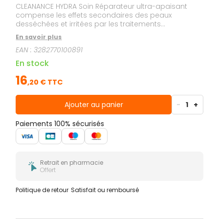
CLEANANCE HYDRA Soin Réparateur ultra-apaisant
compense les effets secondaires des peaux
desséchées et irritées par les traitements
médicamenteux, pour une meilleure observance
En savoir plus
thérapeutique.
EAN :
3282770100891
En stock
16
,
20
€ TTC
Ajouter au panier
-
1
+
Paiements 100% sécurisés
Retrait en pharmacie
Offert
Politique de retour
Satisfait ou remboursé