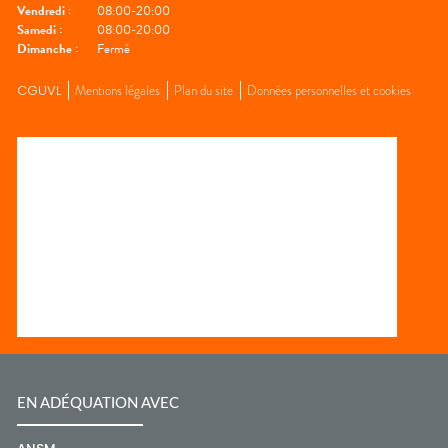
Vendredi
:
08:00-20:00
Samedi
:
08:00-20:00
Dimanche
:
Fermé
CGUVL
Mentions légales
Plan du site
Données personnelles et cookies
EN ADÉQUATION AVEC