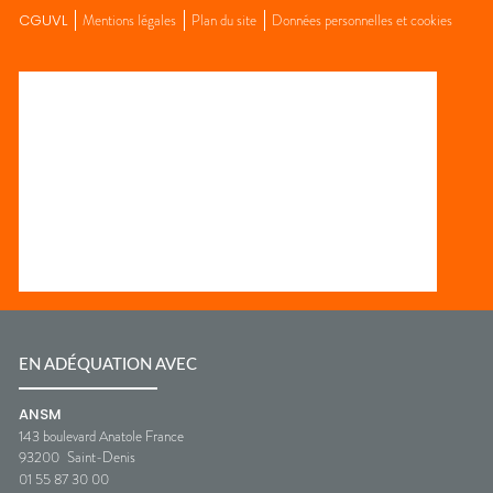
CGUVL
Mentions légales
Plan du site
Données personnelles et cookies
EN ADÉQUATION AVEC
ANSM
143 boulevard Anatole France
93200
Saint-Denis
01 55 87 30 00