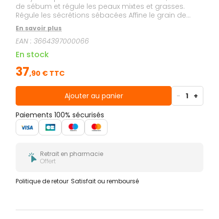
de sébum et régule les peaux mixtes et grasses.
Régule les sécrétions sébacées Affine le grain de
peau Resserre les pores
En savoir plus
EAN :
3664397000066
En stock
37
,
90
€ TTC
Ajouter au panier
-
1
+
Paiements 100% sécurisés
Retrait en pharmacie
Offert
Politique de retour
Satisfait ou remboursé