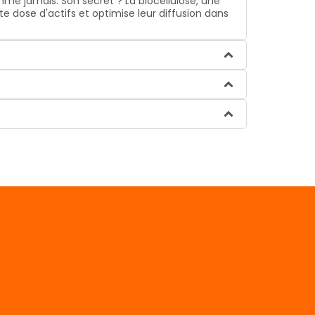
mme jamais. Son secret ? La biocellulose, une
e dose d'actifs et optimise leur diffusion dans