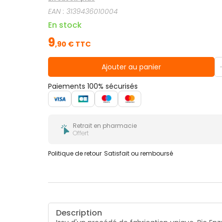
EAN :
3139436010004
En stock
9
,
90
€ TTC
Ajouter au panier
Paiements 100% sécurisés
Retrait en pharmacie
Offert
Politique de retour
Satisfait ou remboursé
Description