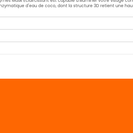
zymes Mask Eclaircissant est capable d'illuminer votre visage co
nzymatique d'eau de coco, dont la structure 3D retient une haut