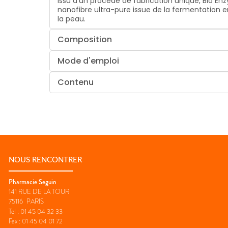
Issu d'un procédé de fabrication unique, Bio En
nanofibre ultra-pure issue de la fermentation e
la peau.
Composition
Mode d'emploi
Contenu
NOUS RENCONTRER
Pharmacie Seguin
141 RUE DE LA TOUR
75116
PARIS
Tel :
01 45 04 32 33
Fax :
01 45 04 01 72