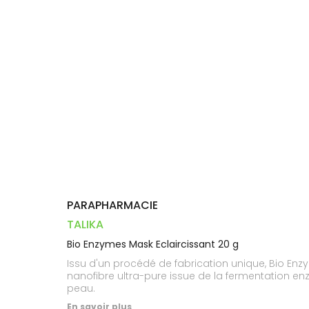
Dispositifs
Cheveux
VOTRE
PHARMACIES
médicaux
APPLICATION
Corps
DE GARDE
DE SANTÉ
Homme
Solaire
Visage
PARAPHARMACIE
TALIKA
Bio Enzymes Mask Eclaircissant 20 g
Issu d'un procédé de fabrication unique, Bio Enz
nanofibre ultra-pure issue de la fermentation enz
peau.
En savoir plus