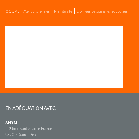
CGUVL
Mentions légales
Plan du site
Données personnelles et cookies
EN ADÉQUATION AVEC
ANSM
143 boulevard Anatole France
93200
Saint-Denis