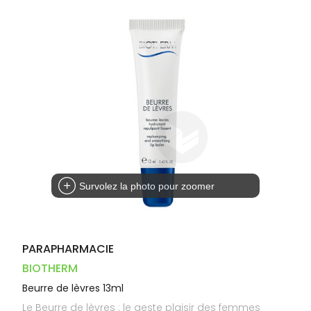
Dispositifs
Cheveux
VOTRE
PHARMACIES
médicaux
APPLICATION
Corps
DE GARDE
DE SANTÉ
Homme
Solaire
Visage
Survolez la photo pour zoomer
PARAPHARMACIE
BIOTHERM
Beurre de lèvres 13ml
Le Beurre de lèvres : le geste plaisir des femmes