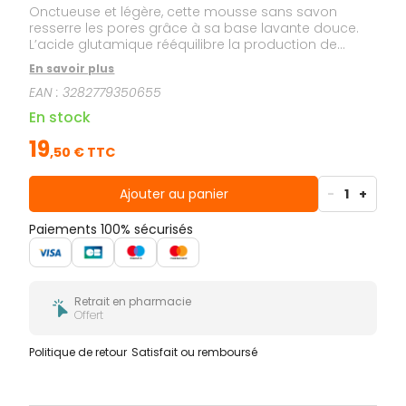
Onctueuse et légère, cette mousse sans savon
resserre les pores grâce à sa base lavante douce.
L’acide glutamique rééquilibre la production de
sébum. Riche en Eau Thermale d'Avène, elle en
En savoir plus
restitue les propriétés apaisantes et anti-irritantes.
EAN :
3282779350655
Au fil des jours, l'équilibre cutané est rétabli. La peau
retrouve toute sa netteté et son éclat.
En stock
19
,
50
€ TTC
Ajouter au panier
-
1
+
Paiements 100% sécurisés
Retrait en pharmacie
Offert
Politique de retour
Satisfait ou remboursé