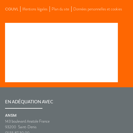
CGUVL
Mentions légales
Plan du site
Données personnelles et cookies
EN ADÉQUATION AVEC
ANSM
143 boulevard Anatole France
93200
Saint-Denis
01 55 87 30 00