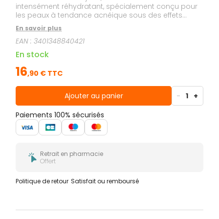
intensément réhydratant, spécialement conçu pour
les peaux à tendance acnéique sous des effets
ultra-desséchants.
En savoir plus
EAN :
3401348840421
En stock
16
,
90
€ TTC
Ajouter au panier
-
1
+
Paiements 100% sécurisés
Retrait en pharmacie
Offert
Politique de retour
Satisfait ou remboursé