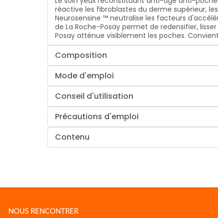
Le soin yeux reconstituant anti-âge anti-poche
réactive les fibroblastes du derme supérieur, le
Neurosensine ™ neutralise les facteurs d'accélé
de La Roche-Posay permet de redensifier, lisser 
Posay atténue visiblement les poches. Convient a
Composition
Mode d'emploi
Conseil d'utilisation
Précautions d'emploi
Contenu
NOUS RENCONTRER