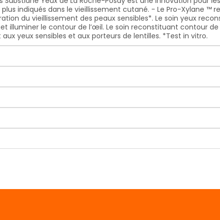
s Substiane Yeux de La Roche-Posay est une innovation pour les 
s plus indiqués dans le vieillissement cutané. - Le Pro-Xylane ™
ration du vieillissement des peaux sensibles*. Le soin yeux rec
et illuminer le contour de l’œil. Le soin reconstituant contour d
ux yeux sensibles et aux porteurs de lentilles. *Test in vitro.