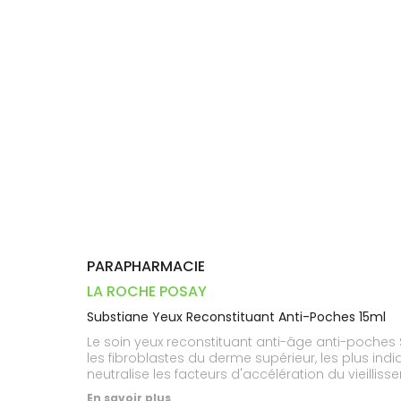
Dispositifs
Cheveux
VOTRE
PHARMACIES
médicaux
APPLICATION
Corps
DE GARDE
DE SANTÉ
Homme
Solaire
Visage
PARAPHARMACIE
LA ROCHE POSAY
Substiane Yeux Reconstituant Anti-Poches 15ml
Le soin yeux reconstituant anti-âge anti-poches Substi
les fibroblastes du derme supérieur, les plus in
neutralise les facteurs d'accélération du vieillissement des peaux sensibles*. Le soin yeux reconstit
permet de redensifier, lisser et illuminer le contour de l’œil. Le soin reconstituant contour de l'œil sensible Substiane Yeux de La Roche
En savoir plus