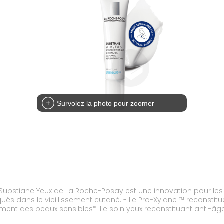
Survolez la photo pour zoomer
ane Yeux de La Roche-Posay est une innovation pour les peaux matures e
diqués dans le vieillissement cutané. - Le Pro-Xylane ™ reconst
uant anti-âge anti-poches Susbtiane Yeux de La Roche-Posay
-Posay atténue visiblement