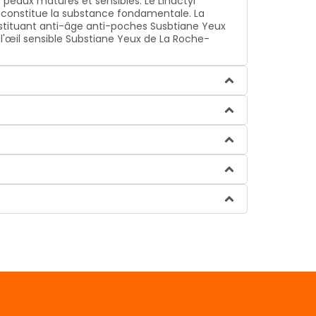
peaux matures et sensibles: Le Linactyl
 reconstitue la substance fondamentale. La
onstituant anti-âge anti-poches Susbtiane Yeux
e l'œil sensible Substiane Yeux de La Roche-