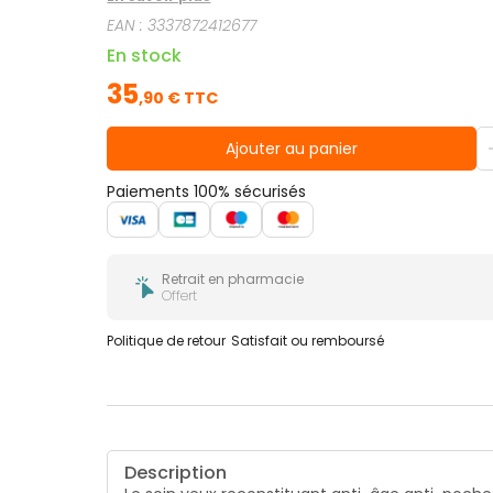
les poches. Convient aux yeux sensibles et aux
EAN :
3337872412677
En stock
35
,
90
€ TTC
Ajouter au panier
Paiements 100% sécurisés
Retrait en pharmacie
Offert
Politique de retour
Satisfait ou remboursé
Description